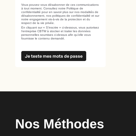
Vous pouvez vous désabonner de ces communications
à tout moment. Consultez notre Politique de
confidentialité pour en savoir plus sur nos modalités de
désabonnement, nos politiques de confidentialité et sur
notre engagement vis-à-vis de la protection et du
respect de la vie privée.
En cliquant sur « S'inscrire » ci-dessous, vous autorisez
l’entreprise CBTW à stocker et traiter les données
personnelles soumises ci-dessus afin qu’elle vous
fournisse le contenu demandé.
Nos Méthodes